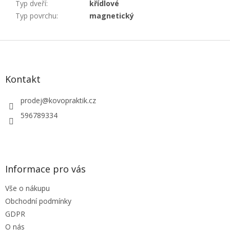
Typ dveří
:
křídlové
Typ povrchu
:
magnetický
Z
á
p
a
Kontakt
t
í
prodej
@
kovopraktik.cz
596789334
Informace pro vás
Vše o nákupu
Obchodní podmínky
GDPR
O nás