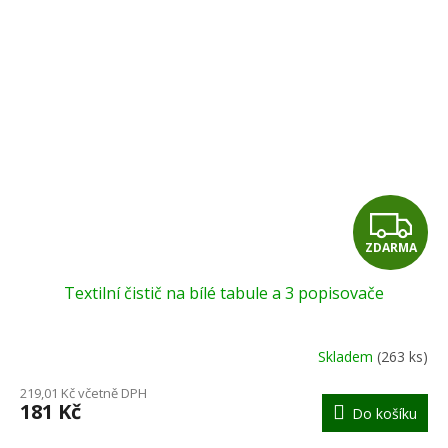
Z
ZDARMA
D
Textilní čistič na bílé tabule a 3 popisovače
A
R
Skladem
(263 ks)
M
219,01 Kč včetně DPH
181 Kč
Do košíku
A