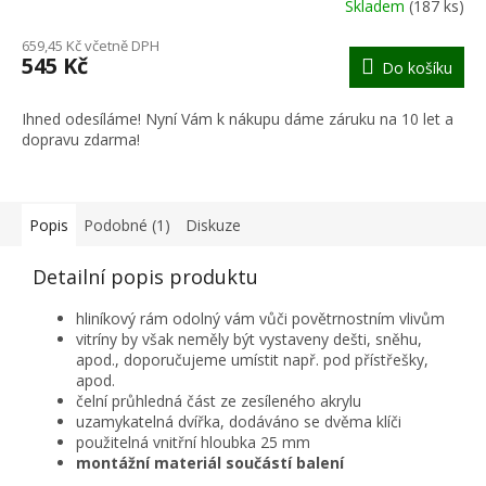
Skladem
(187 ks)
M
659,45 Kč včetně DPH
545 Kč
Do košíku
A
Ihned odesíláme! Nyní Vám k nákupu dáme záruku na 10 let a
dopravu zdarma!
Popis
Podobné (1)
Diskuze
Detailní popis produktu
hliníkový rám odolný vám vůči povětrnostním vlivům
vitríny by však neměly být vystaveny dešti, sněhu,
apod., doporučujeme umístit např. pod přístřešky,
apod.
čelní průhledná část ze zesíleného akrylu
uzamykatelná dvířka, dodáváno se dvěma klíči
použitelná vnitřní hloubka 25 mm
montážní materiál součástí balení