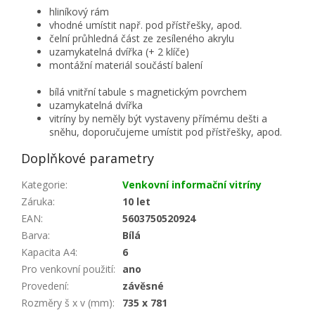
hliníkový rám
vhodné umístit např. pod přístřešky, apod.
čelní průhledná část ze zesíleného akrylu
uzamykatelná dvířka (+ 2 klíče)
montážní materiál součástí balení
bílá vnitřní tabule s magnetickým povrchem
uzamykatelná dvířka
vitríny by neměly být vystaveny přímému dešti a
sněhu, doporučujeme umístit pod přístřešky, apod.
Doplňkové parametry
Kategorie
:
Venkovní informační vitríny
Záruka
:
10 let
EAN
:
5603750520924
Barva
:
Bílá
Kapacita A4
:
6
Pro venkovní použití
:
ano
Provedení
:
závěsné
Rozměry š x v (mm)
:
735 x 781