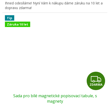
Ihned odesíláme! Nyní Vám k nákupu dáme záruku na 10 let a
dopravu zdarma!
Tip
Záruka 10 let
Z
ZDARMA
D
Sada pro bílé magnetické popisovací tabule, s
A
magnety
R