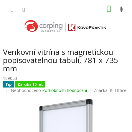
Přejít
NÁKU
na
obsah
KOŠÍK
Venkovní vitrína s magnetickou
popisovatelnou tabulí, 781 x 735
mm
109053
Tip
Záruka 10 let
Průměrné
Neohodnoceno
Podrobnosti hodnocení
Značka:
Bi-Office
hodnocení
produktu
je
0,0
z
5
hvězdiček.