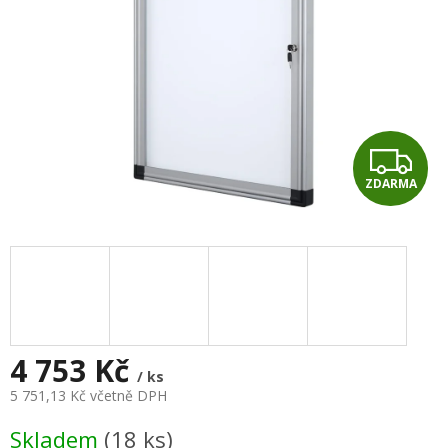
Z
ZDARMA
D
A
R
M
A
4 753 Kč
/ ks
5 751,13 Kč včetně DPH
Měrná
Skladem
(18 ks)
cena: