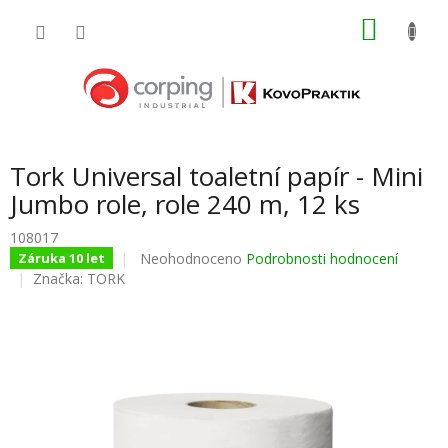
Přejít
NÁKU
na
obsah
KOŠÍK
Tork Universal toaletní papír - Mini
Jumbo role, role 240 m, 12 ks
108017
Průměrné
Neohodnoceno
Podrobnosti hodnocení
Záruka 10 let
hodnocení
Značka:
TORK
produktu
je
0,0
z
5
hvězdiček.