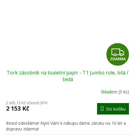
Z
ZDARMA
D
Tork zásobník na toaletní papír - T1 Jumbo role, bílá /
A
šedá
R
Skladem
(5 ks)
M
2 605,13 Kč včetně DPH
2 153 Kč
Do košíku
A
Ihned odesíláme! Nyní Vám k nákupu dáme záruku na 10 let a
dopravu zdarma!