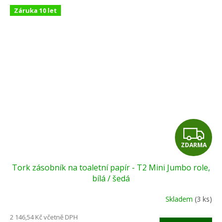
Záruka 10 let
Z
ZDARMA
D
Tork zásobník na toaletní papír - T2 Mini Jumbo role,
A
bílá / šedá
R
Skladem
(3 ks)
M
2 146,54 Kč včetně DPH