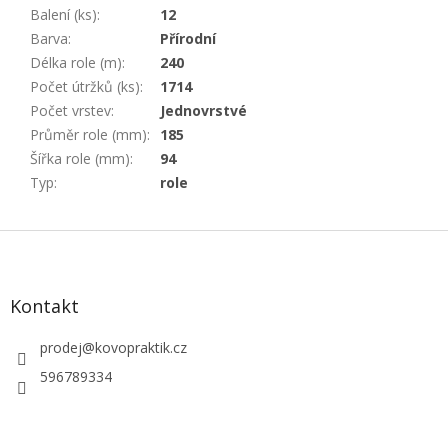
Balení (ks)
:
12
Barva
:
Přírodní
Délka role (m)
:
240
Počet útržků (ks)
:
1714
Počet vrstev
:
Jednovrstvé
Průměr role (mm)
:
185
Šířka role (mm)
:
94
Typ
:
role
Z
á
p
a
Kontakt
t
í
prodej
@
kovopraktik.cz
596789334