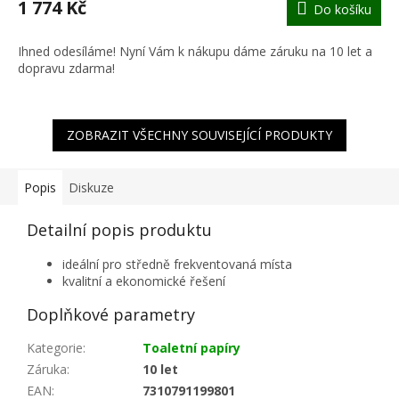
1 774 Kč
Do košíku
A
Ihned odesíláme! Nyní Vám k nákupu dáme záruku na 10 let a
dopravu zdarma!
ZOBRAZIT VŠECHNY SOUVISEJÍCÍ PRODUKTY
Popis
Diskuze
Detailní popis produktu
ideální pro středně frekventovaná místa
kvalitní a ekonomické řešení
Doplňkové parametry
Kategorie
:
Toaletní papíry
Záruka
:
10 let
EAN
:
7310791199801