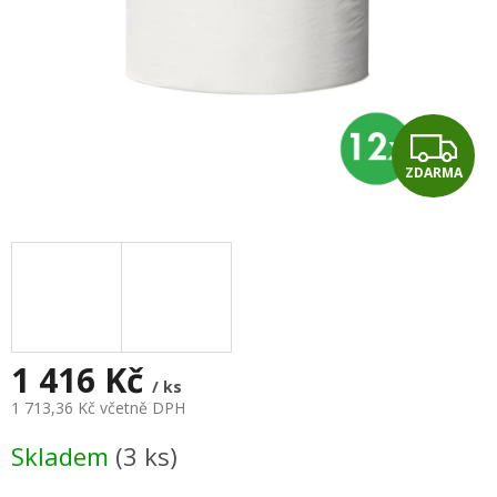
Z
ZDARMA
D
A
R
M
A
1 416 Kč
/ ks
1 713,36 Kč včetně DPH
Měrná
Skladem
(3 ks)
cena: