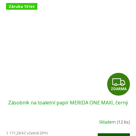
Záruka 10 let
Z
ZDARMA
D
Zásobník na toaletní papír MERIDA ONE MAXI, černý
A
R
Skladem
(12 ks)
M
1 171,28 Kč včetně DPH