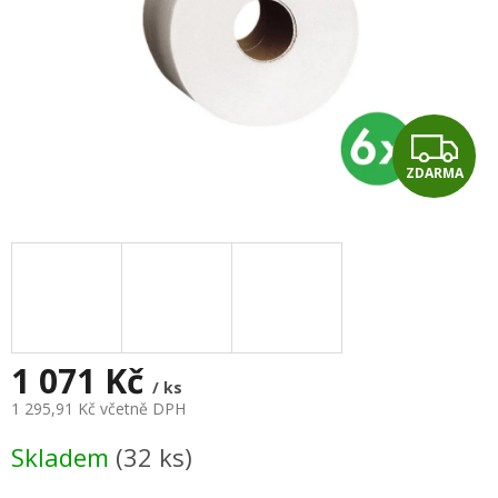
Z
ZDARMA
D
A
R
M
A
1 071 Kč
/ ks
1 295,91 Kč včetně DPH
Měrná
Skladem
(32 ks)
cena: