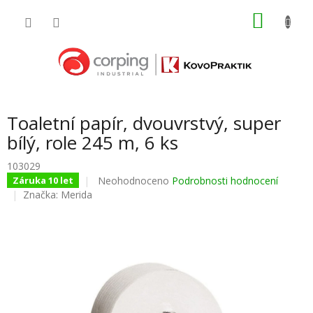
Přejít
NÁKU
na
obsah
KOŠÍK
Toaletní papír, dvouvrstvý, super
bílý, role 245 m, 6 ks
103029
Průměrné
Neohodnoceno
Podrobnosti hodnocení
Záruka 10 let
hodnocení
Značka:
Merida
produktu
je
0,0
z
5
hvězdiček.