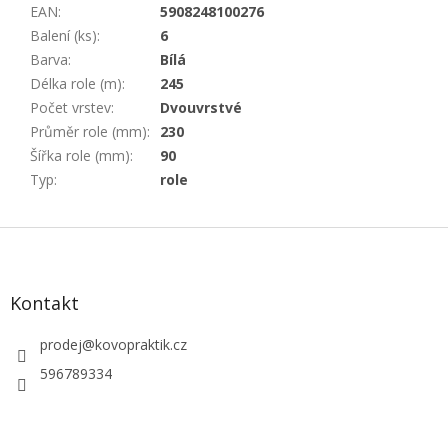
EAN
:
5908248100276
Balení (ks)
:
6
Barva
:
Bílá
Délka role (m)
:
245
Počet vrstev
:
Dvouvrstvé
Průměr role (mm)
:
230
Šířka role (mm)
:
90
Typ
:
role
Z
á
p
a
Kontakt
t
í
prodej
@
kovopraktik.cz
596789334