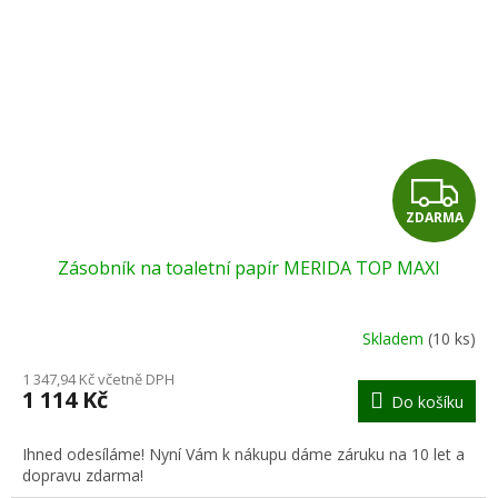
Z
ZDARMA
D
Zásobník na toaletní papír MERIDA TOP MAXI
A
R
Skladem
(10 ks)
M
1 347,94 Kč včetně DPH
1 114 Kč
Do košíku
A
Ihned odesíláme! Nyní Vám k nákupu dáme záruku na 10 let a
dopravu zdarma!