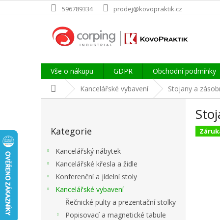
Přejít
596789334
prodej@kovopraktik.cz
na
obsah
Vše o nákupu
GDPR
Obchodní podmínky
Domů
Kancelářské vybavení
Stojany a zásobn
P
Stoj
o
Přeskočit
s
Kategorie
kategorie
Záruka
t
r
Kancelářský nábytek
a
Kancelářské křesla a židle
n
Konferenční a jídelní stoly
n
í
Kancelářské vybavení
p
Řečnické pulty a prezentační stolky
a
Popisovací a magnetické tabule