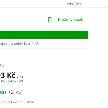
KONTAKTY
ZÁRUKA, SERVIS, REKLAMACE
Přihlášení
CERTIFIKÁT
NÁKUPNÍ
Prázdný košík
KOŠÍK
e
ojan pro odběr letáků A5
ing
93 Kč
/ ks
3 Kč včetně DPH
dem
(2 ks)
doručit do:
11.8.2026