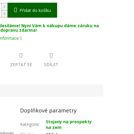
Přidat do košíku
desíláme! Nyní Vám k nákupu dáme záruku na
a dopravu zdarma!
 informace
ZEPTAT SE
SDÍLET
Doplňkové parametry
Stojany na prospekty
Kategorie
:
na zem
iskovin