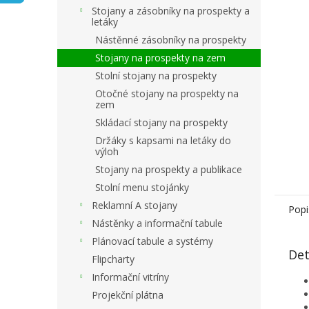
n
Stojany a zásobníky na prospekty a
e
letáky
l
Nástěnné zásobníky na prospekty
Stojany na prospekty na zem
Stolní stojany na prospekty
Otočné stojany na prospekty na
zem
Skládací stojany na prospekty
Držáky s kapsami na letáky do
výloh
Stojany na prospekty a publikace
Stolní menu stojánky
Reklamní A stojany
Popi
Nástěnky a informační tabule
Plánovací tabule a systémy
Det
Flipcharty
Informační vitríny
Projekční plátna