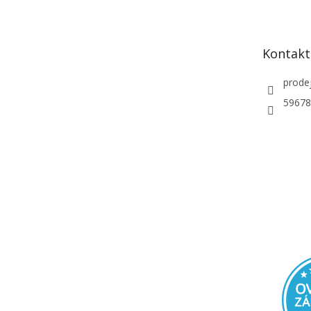
p
a
t
Kontakt
í
prode
59678