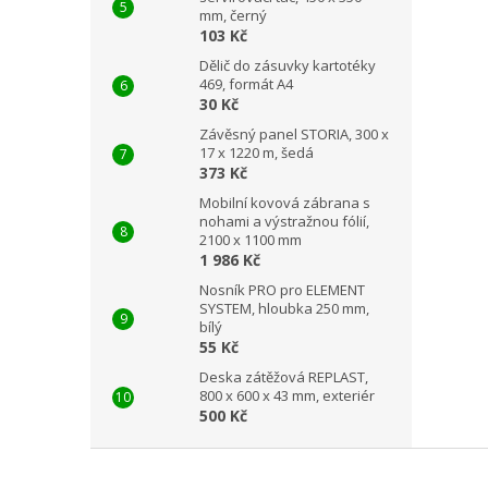
mm, černý
103 Kč
Dělič do zásuvky kartotéky
469, formát A4
30 Kč
Závěsný panel STORIA, 300 x
17 x 1220 m, šedá
373 Kč
Mobilní kovová zábrana s
nohami a výstražnou fólií,
2100 x 1100 mm
1 986 Kč
Nosník PRO pro ELEMENT
SYSTEM, hloubka 250 mm,
bílý
55 Kč
Deska zátěžová REPLAST,
800 x 600 x 43 mm, exteriér
500 Kč
Z
á