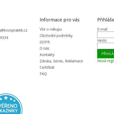
Informace pro vás
Přihláš
Vše o nákupu
E-mail
j
@
kovopraktik.cz
Obchodní podmínky
9334
Heslo
GDPR
O nás
PŘIHLÁ
Kontakty
Nová regi
Záruka, Servis, Reklamace
Certifikát
FAQ