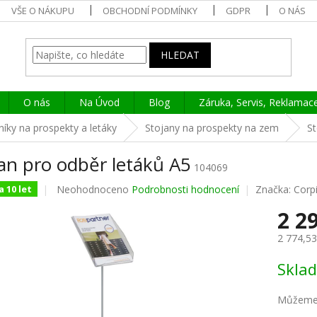
VŠE O NÁKUPU
OBCHODNÍ PODMÍNKY
GDPR
O NÁS
HLEDAT
O nás
Na Úvod
Blog
Záruka, Servis, Reklamac
íky na prospekty a letáky
Stojany na prospekty na zem
St
an pro odběr letáků A5
104069
Průměrné
Neohodnoceno
Podrobnosti hodnocení
Značka:
Corp
 10 let
hodnocení
2 2
produktu
je
2 774,5
0,0
z
Měrná
Skla
5
cena:
hvězdiček.
Můžeme 