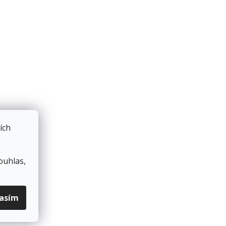
ích
ouhlas,
lasím