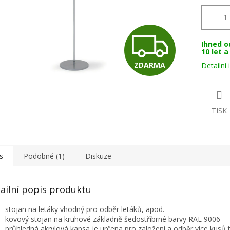
Z
Ihned o
10 let 
ZDARMA
Detailní
D
A
TISK
R
s
Podobné (1)
Diskuze
M
ailní popis produktu
stojan na letáky vhodný pro odběr letáků, apod.
A
kovový stojan na kruhové základně šedostříbrné barvy RAL 9006
průhledná akrylová kapsa je určena pro založení a odběr více kusů t