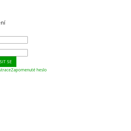
ení
SIT SE
strace
Zapomenuté heslo