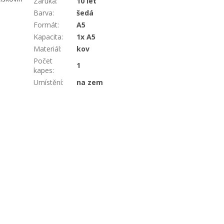
Záruka
:
10 let
Barva
:
šedá
Formát
:
A5
Kapacita
:
1x A5
Materiál
:
kov
Počet
1
kapes
:
Umístění
:
na zem