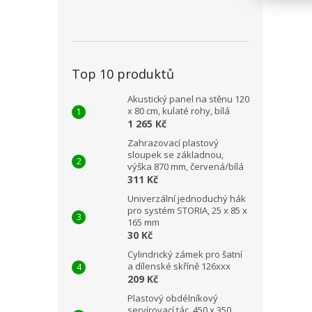
Top 10 produktů
Akustický panel na stěnu 120
x 80 cm, kulaté rohy, bílá
1 265 Kč
Zahrazovací plastový
sloupek se základnou,
výška 870 mm, červená/bílá
311 Kč
Univerzální jednoduchý hák
pro systém STORIA, 25 x 85 x
165 mm
30 Kč
Cylindrický zámek pro šatní
a dílenské skříně 126xxx
209 Kč
Plastový obdélníkový
servírovací tác, 450 x 350