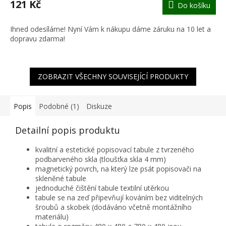
121 Kč
Do košíku
A
Ihned odesíláme! Nyní Vám k nákupu dáme záruku na 10 let a
dopravu zdarma!
ZOBRAZIT VŠECHNY SOUVISEJÍCÍ PRODUKTY
Popis
Podobné (1)
Diskuze
Detailní popis produktu
kvalitní a estetické popisovací tabule z tvrzeného
podbarveného skla (tloušťka skla 4 mm)
magnetický povrch, na který lze psát popisovači na
skleněné tabule
jednoduché čištění tabule textilní utěrkou
tabule se na zeď připevňují kováním bez viditelných
šroubů a skobek (dodáváno včetně montážního
materiálu)