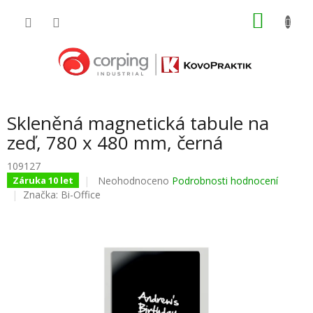
Přejít
NÁKU
na
obsah
KOŠÍK
Skleněná magnetická tabule na
zeď, 780 x 480 mm, černá
109127
Průměrné
Neohodnoceno
Podrobnosti hodnocení
Záruka 10 let
hodnocení
Značka:
Bi-Office
produktu
je
0,0
z
5
hvězdiček.