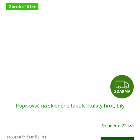
Záruka 10 let
Z
ZDARMA
D
Popisovač na skleněné tabule, kulatý hrot, bílý
A
R
Skladem
(22 ks)
M
146,41 Kč včetně DPH