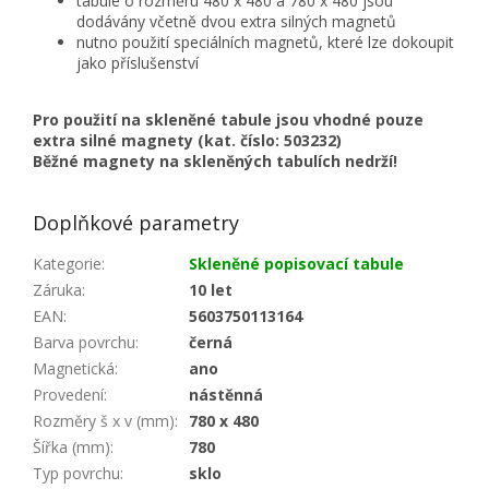
tabule o rozměru 480 x 480 a 780 x 480 jsou
dodávány včetně dvou extra silných magnetů
nutno použití speciálních magnetů, které lze dokoupit
jako příslušenství
Pro použití na skleněné tabule jsou vhodné pouze
extra silné magnety (kat. číslo: 503232)
Běžné magnety na skleněných tabulích nedrží!
Doplňkové parametry
Kategorie
:
Skleněné popisovací tabule
Záruka
:
10 let
EAN
:
5603750113164
Barva povrchu
:
černá
Magnetická
:
ano
Provedení
:
nástěnná
Rozměry š x v (mm)
:
780 x 480
Šířka (mm)
:
780
Typ povrchu
:
sklo