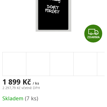
Z
ZDARMA
D
A
R
M
A
1 899 Kč
/ ks
2 297,79 Kč včetně DPH
Měrná
Skladem
(7 ks)
cena: