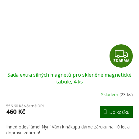
Z
ZDARMA
D
Sada extra silných magnetů pro skleněné magnetické
A
tabule, 4 ks
R
Skladem
(23 ks)
M
556,60 Kč včetně DPH
460 Kč
Do košíku
A
Ihned odesíláme! Nyní Vám k nákupu dáme záruku na 10 let a
dopravu zdarma!