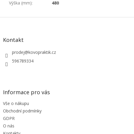
Výška (mm)
:
480
Z
á
p
a
Kontakt
t
í
prodej
@
kovopraktik.cz
596789334
Informace pro vás
Vše o nákupu
Obchodní podmínky
GDPR
O nás
Kontakty