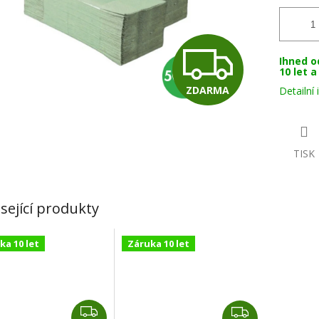
Z
Ihned o
10 let 
ZDARMA
Detailní
D
A
TISK
R
sející produkty
ka 10 let
Záruka 10 let
M
A
Z
Z