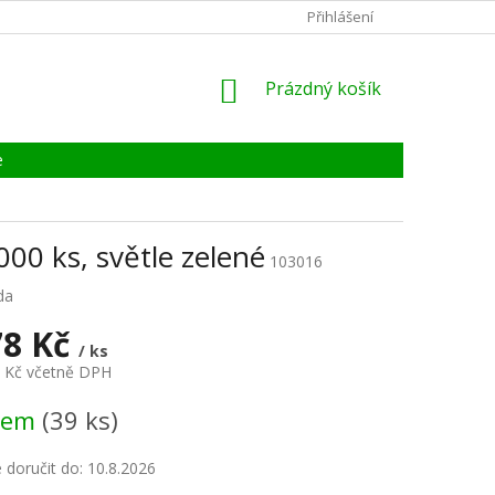
KONTAKTY
ZÁRUKA, SERVIS, REKLAMACE
Přihlášení
CERTIFIKÁT
NÁKUPNÍ
Prázdný košík
KOŠÍK
e
000 ks, světle zelené
103016
da
78 Kč
/ ks
8 Kč včetně DPH
dem
(39 ks)
doručit do:
10.8.2026