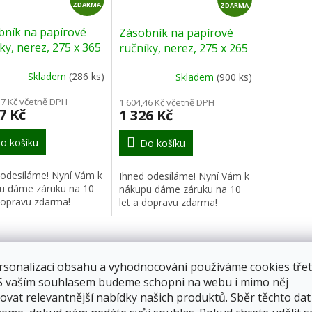
ZDARMA
D
ZDARMA
D
A
A
bník na papírové
Zásobník na papírové
R
R
ky, nerez, 275 x 365
ručníky, nerez, 275 x 265
M
M
5 mm
x 100 mm
A
A
Skladem
(286 ks)
Skladem
(900 ks)
17 Kč včetně DPH
1 604,46 Kč včetně DPH
7 Kč
1 326 Kč
o košíku
Do košíku
 odesíláme! Nyní Vám k
Ihned odesíláme! Nyní Vám k
u dáme záruku na 10
nákupu dáme záruku na 10
 dopravu zdarma!
let a dopravu zdarma!
s
Podobné (2)
Diskuze
rsonalizaci obsahu a vyhodnocování používáme cookies třet
 S vaším souhlasem budeme schopni na webu i mimo něj
ovat relevantnější nabídky našich produktů. Sběr těchto dat
ailní popis produktu