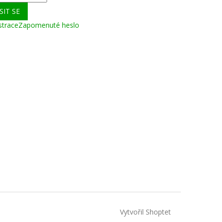
SIT SE
strace
Zapomenuté heslo
Vytvořil Shoptet