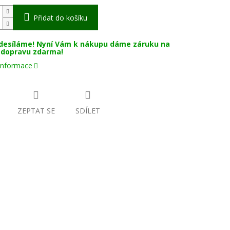
Přidat do košíku
desíláme! Nyní Vám k nákupu dáme záruku na
a dopravu zdarma!
 informace
ZEPTAT SE
SDÍLET