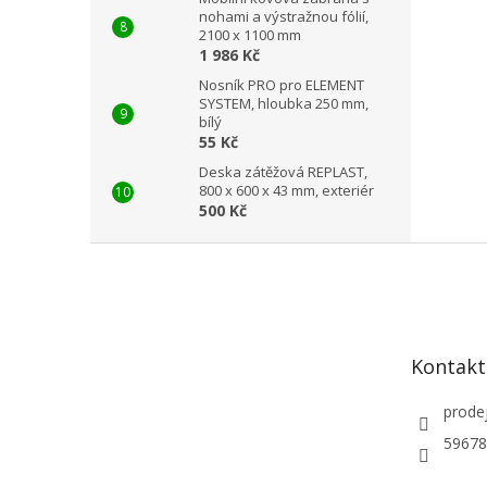
nohami a výstražnou fólií,
2100 x 1100 mm
1 986 Kč
Nosník PRO pro ELEMENT
SYSTEM, hloubka 250 mm,
bílý
55 Kč
Deska zátěžová REPLAST,
800 x 600 x 43 mm, exteriér
500 Kč
Z
á
p
a
t
Kontakt
í
prode
59678