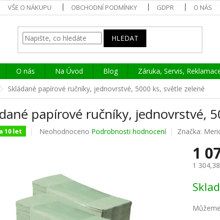
VŠE O NÁKUPU
OBCHODNÍ PODMÍNKY
GDPR
O NÁS
HLEDAT
O nás
Na Úvod
Blog
Záruka, Servis, Reklamac
Skládané papírové ručníky, jednovrstvé, 5000 ks, světle zelené
dané papírové ručníky, jednovrstvé, 5
Průměrné
Neohodnoceno
Podrobnosti hodnocení
Značka:
Meri
 10 let
hodnocení
1 0
produktu
je
1 304,3
0,0
z
Měrná
Skla
5
cena:
hvězdiček.
Můžeme 