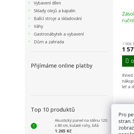
Vybavení dílen
Sklady olejů a kapalin
Záso
Balící stroje a skladování
ruční
Váhy
x 10
Gastronábytek a vybavení
Dům a zahrada
1 908,
1 57
D
Přijímáme online platby
Ihned
nákup
let a
Top 10 produktů
Popi
Pro pe
Akustický panel na stěnu 120
stran.
x 80 cm, kulaté rohy, bílá
zobraz
Det
1 265 Kč