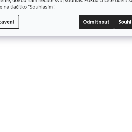
eme, dokud nám nedáte svůj souhlas. Pokud chcete udělit s
e na tlačítko "Souhlasím".
vymačkávané, Z sklad
balení obsahuje 20 balíčků po 200 nebo 250 ks ručníků
tavení
Odmítnout
Souh