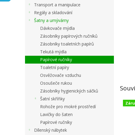
n
Transport a manipulace
e
Regály a skladování
l
Šatny a umývárny
Dávkovače mýdla
Zásobníky papírových ručníků
Zásobníky toaletních papírů
Tekutá mýdla
Papírové ručníky
Toaletní papíry
Osvěžovače vzduchu
Osoušeče rukou
Souvi
Zásobníky hygienických sáčků
Šatní skříňky
Záru
Rohože pro mokré prostředí
Lavičky do šaten
Papírové ručníky
Dílenský nábytek