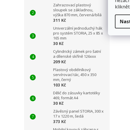
nezačn
Zahrazovací plastový
kliknět
sloupek se základnou,
výška 870 mm, červená/bílá
311 Kč
Nas
Univerzální jednoduchý hák
pro systém STORIA, 25 x 85 x
165 mm
30 Kč
Cylindrický zámek pro šatní
a dílenské skříně 126xxx
209 Kč
Plastový obdélníkový
servírovací tác, 450 x 350
mm, černý
103 Kč
Dělič do zásuvky kartotéky
469, formát A4
30 Kč
Závěsný panel STORIA, 300 x
17 x 1220 m, šedá
373 Kč
Mobilní kovová zábrana s