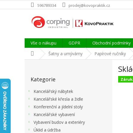
Přejít
596789334
prodej@kovopraktik.cz
na
obsah
Vše o nákupu
GDPR
Obchodní podmínky
Domů
Šatny a umývárny
Papírové ručníky
P
Sklá
o
Přeskočit
s
Kategorie
kategorie
Záruka
t
r
Kancelářský nábytek
a
Kancelářské křesla a židle
n
Konferenční a jídelní stoly
n
í
Kancelářské vybavení
p
Vybavení budov a exteriéry
a
Úklid a údržba