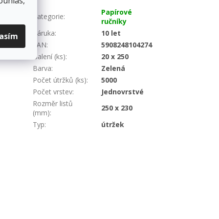
ouhlas,
Papírové
Kategorie
:
ručníky
Záruka
:
10 let
lasím
EAN
:
5908248104274
Balení (ks)
:
20 x 250
Barva
:
Zelená
Počet útržků (ks)
:
5000
Počet vrstev
:
Jednovrstvé
Rozměr listů
250 x 230
(mm)
:
Typ
:
útržek