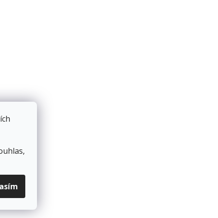
ích
ouhlas,
lasím