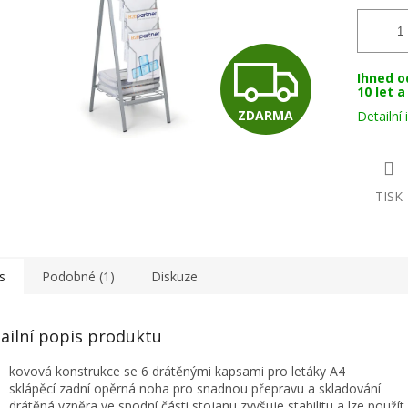
Z
Ihned o
10 let 
ZDARMA
Detailní
D
A
TISK
R
s
Podobné (1)
Diskuze
M
ailní popis produktu
kovová konstrukce se 6 drátěnými kapsami pro letáky A4
A
sklápěcí zadní opěrná noha pro snadnou přepravu a skladování
drátěná vzpěra ve spodní části stojanu zyvšuje stabilitu a lze použít 