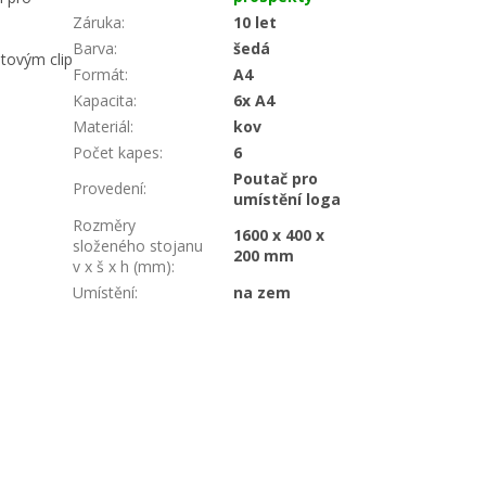
Záruka
:
10 let
Barva
:
šedá
tovým clip
Formát
:
A4
Kapacita
:
6x A4
Materiál
:
kov
Počet kapes
:
6
Poutač pro
Provedení
:
umístění loga
Rozměry
1600 x 400 x
složeného stojanu
200 mm
v x š x h (mm)
:
Umístění
:
na zem