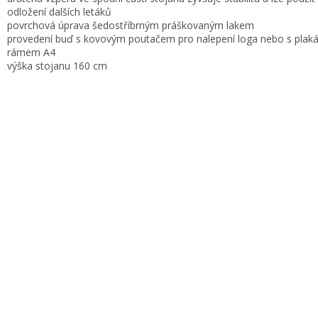
odložení dalších letáků
povrchová úprava šedostříbrným práškovaným lakem
provedení buď s kovovým poutačem pro nalepení loga nebo s plaká
rámem A4
výška stojanu 160 cm