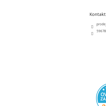
a
t
Kontakt
í
prode
59678