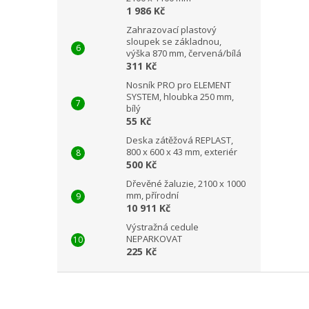
1 986 Kč
Zahrazovací plastový
sloupek se základnou,
výška 870 mm, červená/bílá
311 Kč
Nosník PRO pro ELEMENT
SYSTEM, hloubka 250 mm,
bílý
55 Kč
Deska zátěžová REPLAST,
800 x 600 x 43 mm, exteriér
500 Kč
Dřevěné žaluzie, 2100 x 1000
mm, přírodní
10 911 Kč
Výstražná cedule
NEPARKOVAT
225 Kč
Z
á
p