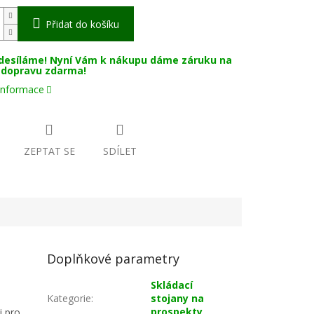
Přidat do košíku
desíláme! Nyní Vám k nákupu dáme záruku na
a dopravu zdarma!
 informace
ZEPTAT SE
SDÍLET
Doplňkové parametry
Skládací
Kategorie
:
stojany na
prospekty
i pro