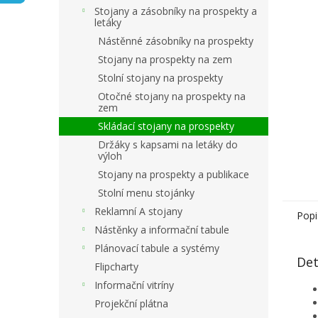
n
Stojany a zásobníky na prospekty a
e
letáky
l
Nástěnné zásobníky na prospekty
Stojany na prospekty na zem
Stolní stojany na prospekty
Otočné stojany na prospekty na
zem
Skládací stojany na prospekty
Držáky s kapsami na letáky do
výloh
Stojany na prospekty a publikace
Stolní menu stojánky
Reklamní A stojany
Popi
Nástěnky a informační tabule
Plánovací tabule a systémy
Det
Flipcharty
Informační vitríny
Projekční plátna