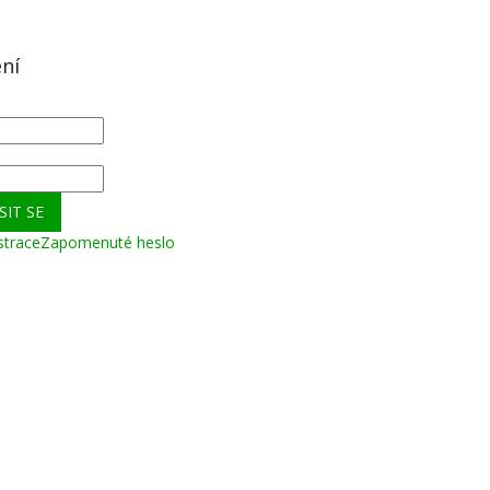
ení
SIT SE
strace
Zapomenuté heslo