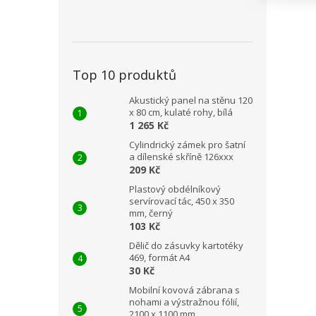
Top 10 produktů
Akustický panel na stěnu 120
x 80 cm, kulaté rohy, bílá
1 265 Kč
Cylindrický zámek pro šatní
a dílenské skříně 126xxx
209 Kč
Plastový obdélníkový
servírovací tác, 450 x 350
mm, černý
103 Kč
Dělič do zásuvky kartotéky
469, formát A4
30 Kč
Mobilní kovová zábrana s
nohami a výstražnou fólií,
2100 x 1100 mm