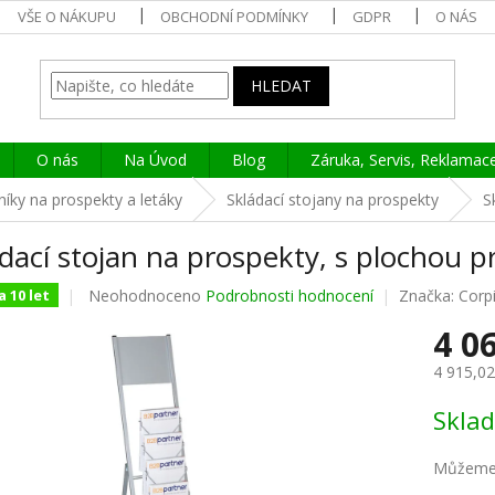
VŠE O NÁKUPU
OBCHODNÍ PODMÍNKY
GDPR
O NÁS
HLEDAT
O nás
Na Úvod
Blog
Záruka, Servis, Reklamac
íky na prospekty a letáky
Skládací stojany na prospekty
S
dací stojan na prospekty, s plochou p
Průměrné
Neohodnoceno
Podrobnosti hodnocení
Značka:
Corp
 10 let
hodnocení
4 0
produktu
je
4 915,0
0,0
z
Měrná
Skla
5
cena:
hvězdiček.
Můžeme 