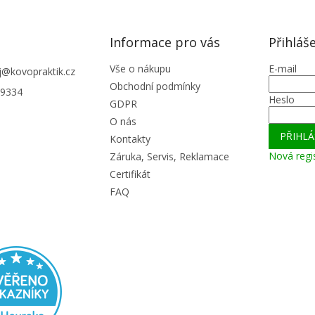
Informace pro vás
Přihláš
Vše o nákupu
E-mail
j
@
kovopraktik.cz
Obchodní podmínky
9334
Heslo
GDPR
O nás
PŘIHLÁ
Kontakty
Nová regi
Záruka, Servis, Reklamace
Certifikát
FAQ