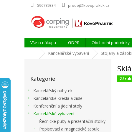
Přejít
596789334
prodej@kovopraktik.cz
na
obsah
Vše o nákupu
GDPR
Obchodní podmínky
Domů
Kancelářské vybavení
Stojany a zásobn
P
Sklá
o
Přeskočit
s
Kategorie
kategorie
Záruka
t
r
Kancelářský nábytek
a
Kancelářské křesla a židle
n
Konferenční a jídelní stoly
n
í
Kancelářské vybavení
p
Řečnické pulty a prezentační stolky
a
Popisovací a magnetické tabule