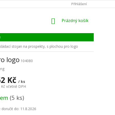
KONTAKTY
ZÁRUKA, SERVIS, REKLAMACE
Přihlášení
CERTIFIKÁT
NÁKUPNÍ
Prázdný košík
KOŠÍK
e
kládací stojan na prospekty, s plochou pro logo
ro logo
104080
ing
62 Kč
/ ks
2 Kč včetně DPH
dem
(5 ks)
doručit do:
11.8.2026