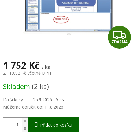
Z
ZDARMA
D
A
1 752 Kč
/ ks
R
2 119,92 Kč včetně DPH
Měrná
M
Skladem
(2 ks)
cena:
A
Další kusy
:
25.9.2026 - 5 ks
Můžeme doručit do:
11.8.2026
Přidat do košíku