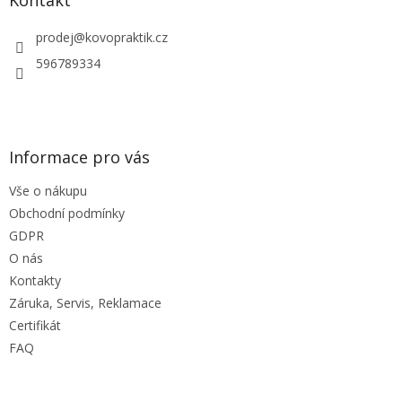
Kontakt
t
í
prodej
@
kovopraktik.cz
596789334
Informace pro vás
Vše o nákupu
Obchodní podmínky
GDPR
O nás
Kontakty
Záruka, Servis, Reklamace
Certifikát
FAQ