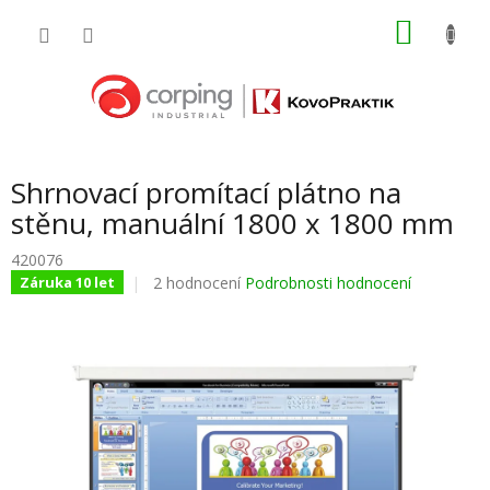
Přejít
NÁKU
na
obsah
KOŠÍK
Shrnovací promítací plátno na
stěnu, manuální 1800 x 1800 mm
420076
Průměrné
2 hodnocení
Podrobnosti hodnocení
Záruka 10 let
hodnocení
produktu
je
3,0
z
5
hvězdiček.