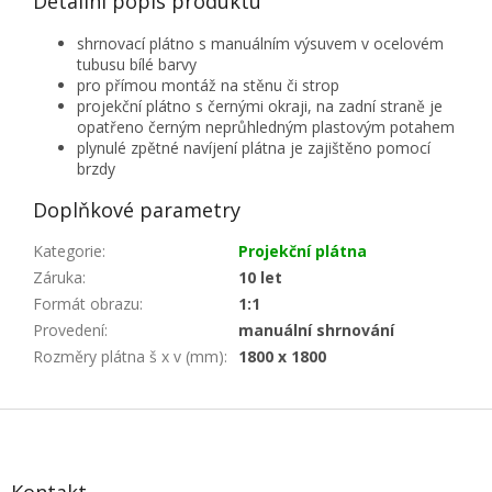
Detailní popis produktu
shrnovací plátno s manuálním výsuvem v ocelovém
tubusu bílé barvy
pro přímou montáž na stěnu či strop
projekční plátno s černými okraji, na zadní straně je
opatřeno černým neprůhledným plastovým potahem
plynulé zpětné navíjení plátna je zajištěno pomocí
brzdy
Doplňkové parametry
Kategorie
:
Projekční plátna
Záruka
:
10 let
Formát obrazu
:
1:1
Provedení
:
manuální shrnování
Rozměry plátna š x v (mm)
:
1800 x 1800
Z
á
p
a