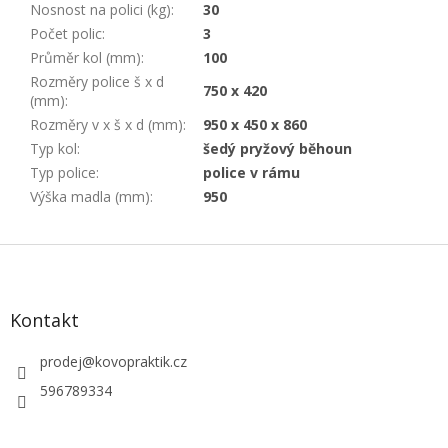
Nosnost na polici (kg)
:
30
Počet polic
:
3
Průměr kol (mm)
:
100
Rozměry police š x d
750 x 420
(mm)
:
Rozměry v x š x d (mm)
:
950 x 450 x 860
Typ kol
:
šedý pryžový běhoun
Typ police
:
police v rámu
Výška madla (mm)
:
950
Z
á
p
a
Kontakt
t
í
prodej
@
kovopraktik.cz
596789334