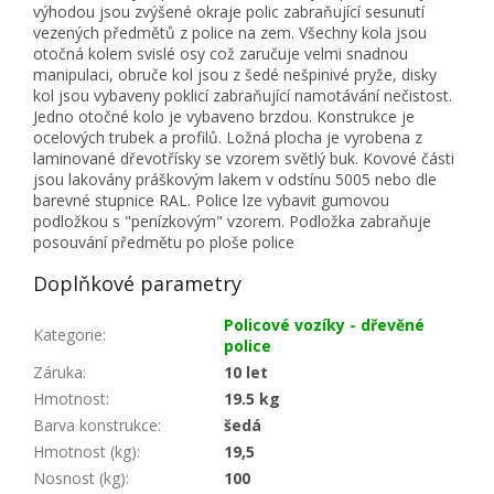
výhodou jsou zvýšené okraje polic zabraňující sesunutí
vezených předmětů z police na zem. Všechny kola jsou
otočná kolem svislé osy což zaručuje velmi snadnou
manipulaci, obruče kol jsou z šedé nešpinivé pryže, disky
kol jsou vybaveny poklicí zabraňující namotávání nečistost.
Jedno otočné kolo je vybaveno brzdou. Konstrukce je
ocelových trubek a profilů. Ložná plocha je vyrobena z
laminované dřevotřísky se vzorem světlý buk. Kovové části
jsou lakovány práškovým lakem v odstínu 5005 nebo dle
barevné stupnice RAL. Police lze vybavit gumovou
podložkou s "penízkovým" vzorem. Podložka zabraňuje
posouvání předmětu po ploše police
Doplňkové parametry
Policové vozíky - dřevěné
Kategorie
:
police
Záruka
:
10 let
Hmotnost
:
19.5 kg
Barva konstrukce
:
šedá
Hmotnost (kg)
:
19,5
Nosnost (kg)
:
100