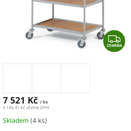
Z
ZDARMA
D
A
R
M
A
7 521 Kč
/ ks
9 100,41 Kč včetně DPH
Měrná
Skladem
(4 ks)
cena: