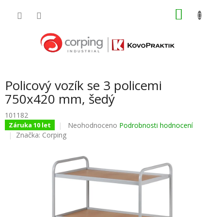
Přejít
NÁKU
na
obsah
KOŠÍK
Policový vozík se 3 policemi
750x420 mm, šedý
101182
Průměrné
Neohodnoceno
Podrobnosti hodnocení
Záruka 10 let
hodnocení
Značka:
Corping
produktu
je
0,0
z
5
hvězdiček.