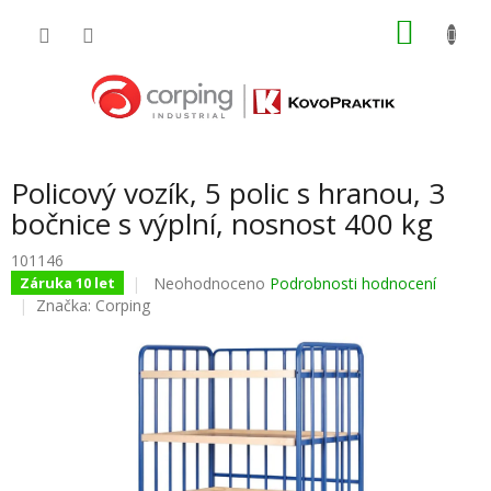
Přejít
NÁKU
na
obsah
KOŠÍK
Policový vozík, 5 polic s hranou, 3
bočnice s výplní, nosnost 400 kg
101146
Průměrné
Neohodnoceno
Podrobnosti hodnocení
Záruka 10 let
hodnocení
Značka:
Corping
produktu
je
0,0
z
5
hvězdiček.