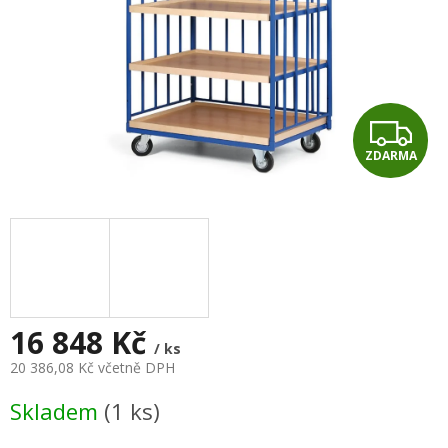
Z
ZDARMA
D
A
R
M
A
16 848 Kč
/ ks
20 386,08 Kč včetně DPH
Měrná
Skladem
(1 ks)
cena: