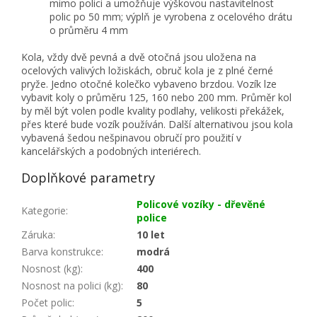
mimo polici a umožňuje výškovou nastavitelnost
polic po 50 mm; výplň je vyrobena z ocelového drátu
o průměru 4 mm
Kola, vždy dvě pevná a dvě otočná jsou uložena na
ocelových valivých ložiskách, obruč kola je z plné černé
pryže. Jedno otočné kolečko vybaveno brzdou. Vozík lze
vybavit koly o průměru 125, 160 nebo 200 mm. Průměr kol
by měl být volen podle kvality podlahy, velikosti překážek,
přes které bude vozík používán. Další alternativou jsou kola
vybavená šedou nešpinavou obručí pro použití v
kancelářských a podobných interiérech.
Doplňkové parametry
Policové vozíky - dřevěné
Kategorie
:
police
Záruka
:
10 let
Barva konstrukce
:
modrá
Nosnost (kg)
:
400
Nosnost na polici (kg)
:
80
Počet polic
:
5