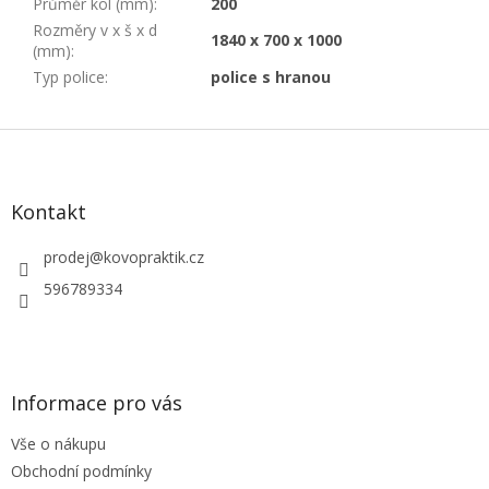
Průměr kol (mm)
:
200
Rozměry v x š x d
1840 x 700 x 1000
(mm)
:
Typ police
:
police s hranou
Z
á
p
a
Kontakt
t
í
prodej
@
kovopraktik.cz
596789334
Informace pro vás
Vše o nákupu
Obchodní podmínky