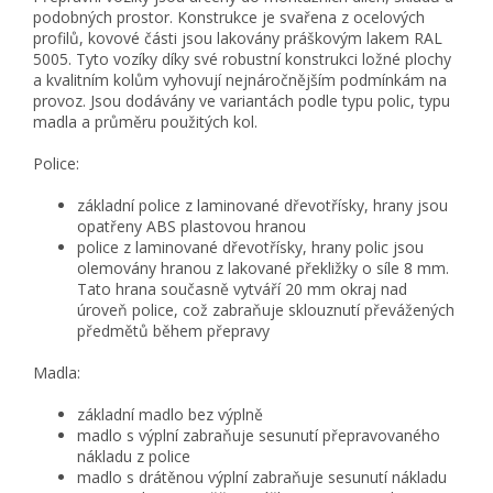
podobných prostor. Konstrukce je svařena z ocelových
profilů, kovové části jsou lakovány práškovým lakem RAL
5005. Tyto vozíky díky své robustní konstrukci ložné plochy
a kvalitním kolům vyhovují nejnáročnějším podmínkám na
provoz. Jsou dodávány ve variantách podle typu polic, typu
madla a průměru použitých kol.
Police:
základní police z laminované dřevotřísky, hrany jsou
opatřeny ABS plastovou hranou
police z laminované dřevotřísky, hrany polic jsou
olemovány hranou z lakované překližky o síle 8 mm.
Tato hrana současně vytváří 20 mm okraj nad
úroveň police, což zabraňuje sklouznutí převážených
předmětů během přepravy
Madla:
základní madlo bez výplně
madlo s výplní zabraňuje sesunutí přepravovaného
nákladu z police
madlo s drátěnou výplní zabraňuje sesunutí nákladu