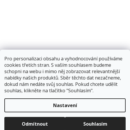
Pro personalizaci obsahu a vyhodnocování používáme
cookies třetích stran. S vaším souhlasem budeme
schopni na webu i mimo něj zobrazovat relevantnější
nabídky našich produktů. Sběr těchto dat nezačneme,
dokud nám nedáte svůj souhlas. Pokud chcete udělit
souhlas, klikněte na tlačítko "Souhlasím".
Vytvořil Shoptet
Nastavení
Copyright 2026
Corping.cz
. Všechna práva vyhrazena.
Upravit
Odmítnout
Souhlasím
nastavení cookies