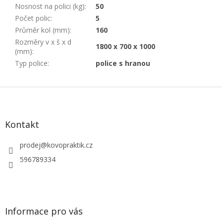
Nosnost na polici (kg)
:
50
Počet polic
:
5
Průměr kol (mm)
:
160
Rozměry v x š x d
1800 x 700 x 1000
(mm)
:
Typ police
:
police s hranou
Z
á
p
a
Kontakt
t
í
prodej
@
kovopraktik.cz
596789334
Informace pro vás