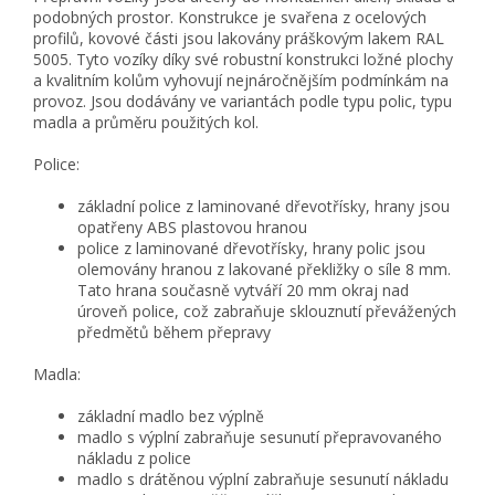
podobných prostor. Konstrukce je svařena z ocelových
profilů, kovové části jsou lakovány práškovým lakem RAL
5005. Tyto vozíky díky své robustní konstrukci ložné plochy
a kvalitním kolům vyhovují nejnáročnějším podmínkám na
provoz. Jsou dodávány ve variantách podle typu polic, typu
madla a průměru použitých kol.
Police:
základní police z laminované dřevotřísky, hrany jsou
opatřeny ABS plastovou hranou
police z laminované dřevotřísky, hrany polic jsou
olemovány hranou z lakované překližky o síle 8 mm.
Tato hrana současně vytváří 20 mm okraj nad
úroveň police, což zabraňuje sklouznutí převážených
předmětů během přepravy
Madla:
základní madlo bez výplně
madlo s výplní zabraňuje sesunutí přepravovaného
nákladu z police
madlo s drátěnou výplní zabraňuje sesunutí nákladu