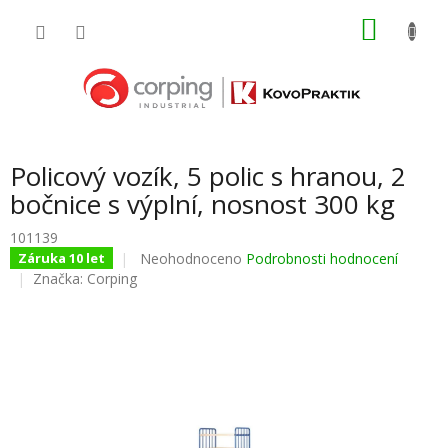
Přejít
NÁKU
na
obsah
KOŠÍK
Policový vozík, 5 polic s hranou, 2
bočnice s výplní, nosnost 300 kg
101139
Průměrné
Neohodnoceno
Podrobnosti hodnocení
Záruka 10 let
hodnocení
Značka:
Corping
produktu
je
0,0
z
5
hvězdiček.