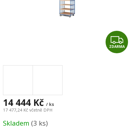
Z
ZDARMA
D
A
R
M
A
14 444 Kč
/ ks
17 477,24 Kč včetně DPH
Měrná
Skladem
(3 ks)
cena: