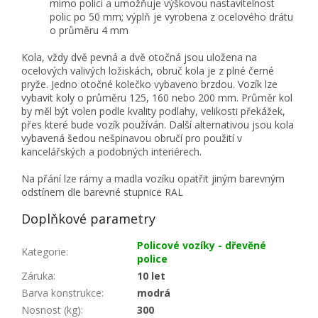
mimo polici a umožňuje výškovou nastavitelnost
polic po 50 mm; výplň je vyrobena z ocelového drátu
o průměru 4 mm
Kola, vždy dvě pevná a dvě otočná jsou uložena na
ocelových valivých ložiskách, obruč kola je z plné černé
pryže. Jedno otočné kolečko vybaveno brzdou. Vozík lze
vybavit koly o průměru 125, 160 nebo 200 mm. Průměr kol
by měl být volen podle kvality podlahy, velikosti překážek,
přes které bude vozík používán. Další alternativou jsou kola
vybavená šedou nešpinavou obručí pro použití v
kancelářských a podobných interiérech.
Na přání lze rámy a madla vozíku opatřit jiným barevným
odstínem dle barevné stupnice RAL
Doplňkové parametry
Policové vozíky - dřevěné
Kategorie
:
police
Záruka
:
10 let
Barva konstrukce
:
modrá
Nosnost (kg)
:
300