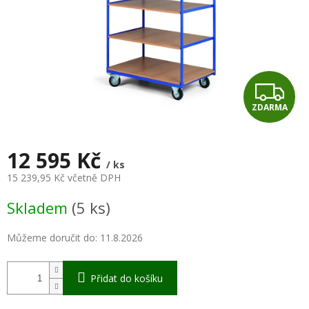
Z
ZDARMA
D
A
12 595 Kč
/ ks
R
15 239,95 Kč včetně DPH
Měrná
M
Skladem
(5 ks)
cena:
A
Můžeme doručit do:
11.8.2026
Přidat do košíku