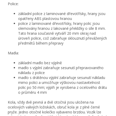
Police:
základní police z laminované dřevotřísky, hrany jsou
opatřeny ABS plastovou hranou
police z laminované dřevotřísky, hrany polic jsou
olemovány hranou z lakované překližky o síle 8 mm.
Tato hrana současně vytváří 20 mm okraj nad
úroveň police, což zabraňuje sklouznutí převážených
předmětů během přepravy
Madla:
základní madlo bez výplně
madlo s výplní zabraňuje sesunutí přepravovaného
nákladu z police
madlo s drátěnou výplní zabraňuje sesunutí nákladu
mimo polici a umožňuje výškovou nastavitelnost
polic po 50 mm; výplň je vyrobena z ocelového drátu
o průměru 4 mm
Kola, vždy dvě pevná a dvě otočná jsou uložena na
ocelových valivých ložiskách, obruč kola je z plné černé
pryže. Jedno otočné kolečko vybaveno brzdou. Vozík lze