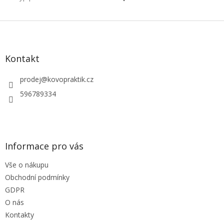
Z
á
p
a
Kontakt
t
í
prodej
@
kovopraktik.cz
596789334
Informace pro vás
Vše o nákupu
Obchodní podmínky
GDPR
O nás
Kontakty