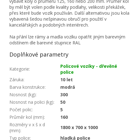
vybavit koly o průměru 125, 160 nebo 200 mm. Průměr kol
by měl být volen podle kvality podlahy, velikosti překážek,
přes které bude vozík používán. Další alternativou jsou kola
vybavená šedou nešpinavou obručí pro použití v
kancelářských a podobných interiérech.
Na přání lze rámy a madla vozíku opatřit jiným barevným
odstínem dle barevné stupnice RAL
Doplňkové parametry
Policové vozíky - dřevěné
Kategorie
:
police
Záruka
:
10 let
Barva konstrukce
:
modrá
Nosnost (kg)
:
300
Nosnost na polici (kg)
:
50
Počet polic
:
5
Průměr kol (mm)
:
160
Rozměry v x š x d
1800 x 700 x 1000
(mm)
:
Typ police
:
hladká police