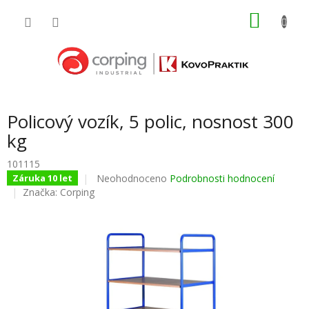
Přejít
NÁKU
na
obsah
KOŠÍK
Policový vozík, 5 polic, nosnost 300
kg
101115
Průměrné
Neohodnoceno
Podrobnosti hodnocení
Záruka 10 let
hodnocení
Značka:
Corping
produktu
je
0,0
z
5
hvězdiček.