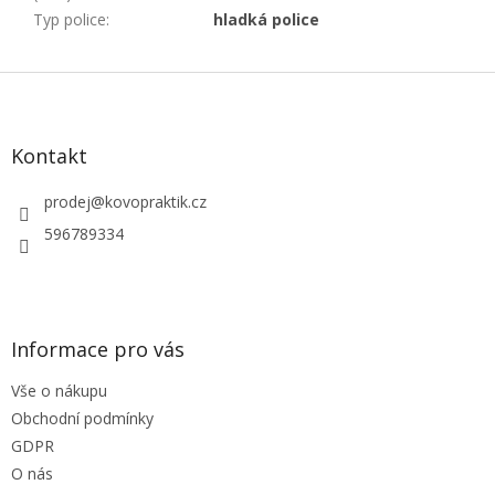
Typ police
:
hladká police
Z
á
p
a
Kontakt
t
í
prodej
@
kovopraktik.cz
596789334
Informace pro vás
Vše o nákupu
Obchodní podmínky
GDPR
O nás