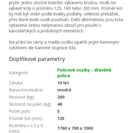
pryže. Jedno otočné kolečko vybaveno brzdou. Vozík lze
vybavit koly o průměru 125, 160 nebo 200 mm. Průměr kol
by měl být volen podle kvality podlahy, velikosti překážek,
přes které bude vozík používán. Další alternativou jsou kola
vybavená šedou nešpinavou obručí pro použití v
kancelářských a podobných interiérech.
Na přání lze rámy a madla vozíku opatřit jiným barevným
odstínem dle barevné stupnice RAL
Doplňkové parametry
Policové vozíky - dřevěné
Kategorie
:
police
Záruka
:
10 let
Barva konstrukce
:
modrá
Nosnost (kg)
:
200
Nosnost na polici (kg)
:
40
Počet polic
:
5
Průměr kol (mm)
:
125
Rozměry v x š x d
1760 x 700 x 1000
(mm)
: