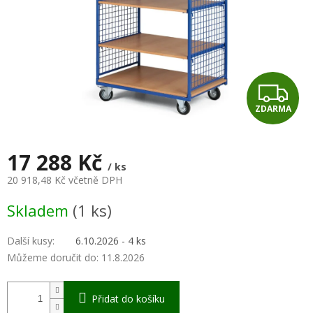
Z
ZDARMA
D
A
17 288 Kč
/ ks
R
20 918,48 Kč včetně DPH
Měrná
M
Skladem
(1 ks)
cena:
A
Další kusy
:
6.10.2026 - 4 ks
Můžeme doručit do:
11.8.2026
Přidat do košíku