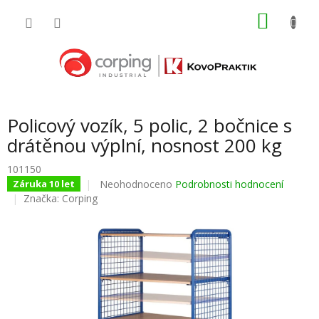
Přejít
NÁKU
na
obsah
KOŠÍK
Policový vozík, 5 polic, 2 bočnice s
drátěnou výplní, nosnost 200 kg
101150
Průměrné
Neohodnoceno
Podrobnosti hodnocení
Záruka 10 let
hodnocení
Značka:
Corping
produktu
je
0,0
z
5
hvězdiček.