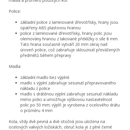
madla a průměru použitých kol.
Police:
základní police z laminované dřevotřísky, hrany jsou
opatřeny ABS plastovou hranou
police z laminované dřevotřísky, hrany polic jsou
olemovány hranou z lakované překližky o síle 8 mm.
Tato hrana současně vytváří 20 mm okraj nad
úroveň police, což zabraňuje sklouznutí převážených
předmětů během přepravy
Madla:
základní madlo bez výplně
madlo s výplní zabraňuje sesunutí přepravovaného
nákladu z police
madlo s drátěnou výplní zabraňuje sesunutí nákladu
mimo polici a umožňuje výškovou nastavitelnost
polic po 50 mm; výplň je vyrobena z ocelového drátu
o průměru 4 mm
Kola, vždy dvě pevná a dvě otočná jsou uložena na
ocelových valivých ložiskách, obruč kola je z plné černé