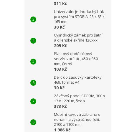
311 Kč
Univerzální jednoduchý hák
pro systém STORIA, 25 x 85 x
165 mm
30 Kč
Cylindrický zámek pro šatní
a dílenské skříně 126xxx
209 Kč
Plastový obdélníkový
servírovací tác, 450 x 350
mm, černý
103 Kč
Dělič do zásuvky kartotéky
469, formát A4
30 Kč
Závěsný panel STORIA, 300 x
17 x 1220 m, šedá
373 Kč
Mobilní kovová zábrana s
nohami a výstražnou fólií,
2100 x 1100 mm
1 986 Kč