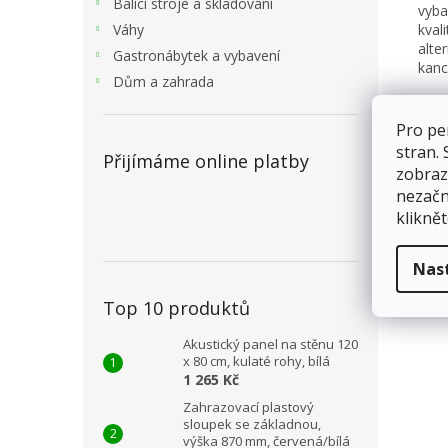
Balící stroje a skladování
vyba
Váhy
kval
alte
Gastronábytek a vybavení
kanc
Dům a zahrada
Na p
stup
Pro pe
stran.
Přijímáme online platby
zobraz
nezačn
kliknět
Nas
Top 10 produktů
Akustický panel na stěnu 120
x 80 cm, kulaté rohy, bílá
1 265 Kč
Zahrazovací plastový
sloupek se základnou,
výška 870 mm, červená/bílá