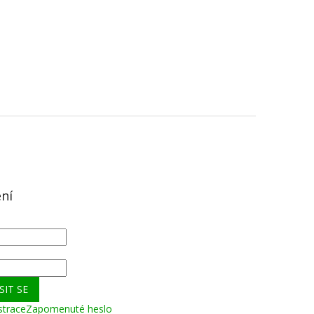
ení
SIT SE
strace
Zapomenuté heslo