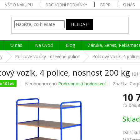
VŠE O NÁKUPU
OBCHODNÍ PODMÍNKY
GDPR
O NÁS
HLEDAT
O nás
Na Úvod
Blog
Záruka, Servis, Reklamac
ky
Policové vozíky - dřevěné police
Policový vozík, 4 polic
cový vozík, 4 police, nosnost 200 kg
101
Průměrné
Neohodnoceno
Podrobnosti hodnocení
Značka:
Corp
 10 let
hodnocení
10 
produktu
je
13 049,
0,0
z
Měrná
Skla
5
cena:
hvězdiček.
Další ku
Můžeme 