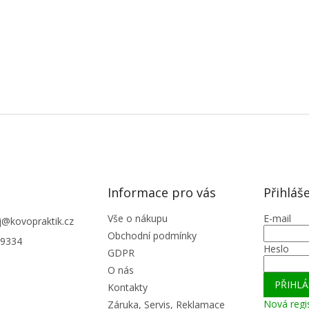
Informace pro vás
Přihláš
Vše o nákupu
E-mail
j
@
kovopraktik.cz
Obchodní podmínky
9334
Heslo
GDPR
O nás
PŘIHLÁ
Kontakty
Nová regi
Záruka, Servis, Reklamace