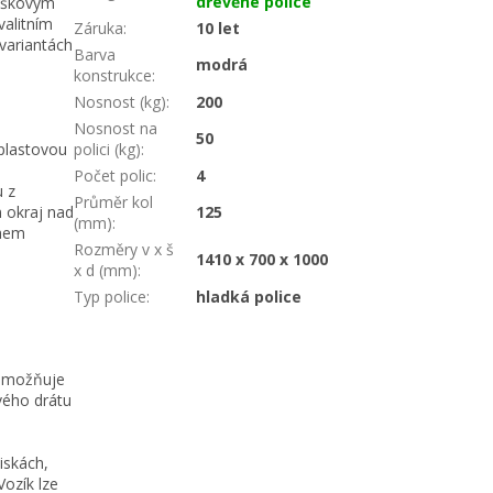
dřevěné police
ráškovým
valitním
Záruka
:
10 let
variantách
Barva
modrá
konstrukce
:
Nosnost (kg)
:
200
Nosnost na
50
 plastovou
polici (kg)
:
Počet polic
:
4
u z
Průměr kol
 okraj nad
125
(mm)
:
ěhem
Rozměry v x š
1410 x 700 x 1000
x d (mm)
:
Typ police
:
hladká police
 umožňuje
vého drátu
iskách,
Vozík lze