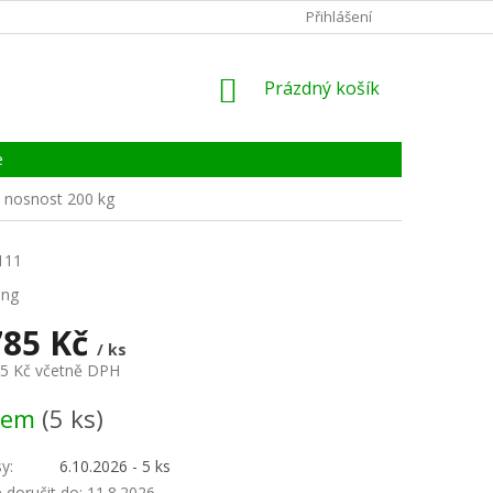
KONTAKTY
ZÁRUKA, SERVIS, REKLAMACE
Přihlášení
CERTIFIKÁT
NÁKUPNÍ
Prázdný košík
KOŠÍK
e
e, nosnost 200 kg
111
ing
785 Kč
/ ks
85 Kč včetně DPH
dem
(5 ks)
sy
:
6.10.2026 - 5 ks
doručit do:
11.8.2026