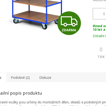
Z
Ihned o
10 let 
ZDARMA
D
Detailní
A
TISK
R
s
Podobné (2)
Diskuze
M
ailní popis produktu
A
ravní vozíky jsou určeny do montážních dílen, skladů a podobných pr