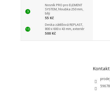
Nosník PRO pro ELEMENT
SYSTEM, hloubka 250 mm,
bílý
55 Kč
Deska zátěžová REPLAST,
800 x 600 x 43 mm, exteriér
500 Kč
Z
á
p
a
t
Kontakt
í
prode
59678