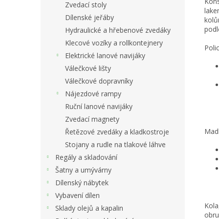
Kons
Zvedací stoly
lake
Dílenské jeřáby
kolů
podl
Hydraulické a hřebenové zvedáky
Klecové vozíky a rollkontejnery
Polic
Elektrické lanové navijáky
Válečkové lišty
Válečkové dopravníky
Nájezdové rampy
Ruční lanové navijáky
Zvedací magnety
Madl
Řetězové zvedáky a kladkostroje
Stojany a rudle na tlakové láhve
Regály a skladování
Šatny a umývárny
Dílenský nábytek
Vybavení dílen
Kola
Sklady olejů a kapalin
obru