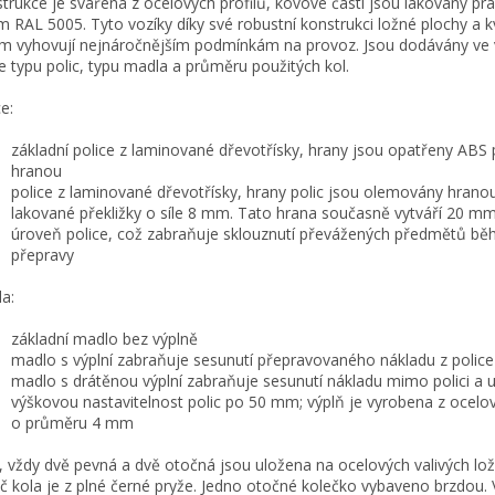
trukce je svařena z ocelových profilů, kovové části jsou lakovány p
m RAL 5005. Tyto vozíky díky své robustní konstrukci ložné plochy a k
m vyhovují nejnáročnějším podmínkám na provoz. Jsou dodávány ve 
e typu polic, typu madla a průměru použitých kol.
e:
základní police z laminované dřevotřísky, hrany jsou opatřeny ABS
hranou
police z laminované dřevotřísky, hrany polic jsou olemovány hrano
lakované překližky o síle 8 mm. Tato hrana současně vytváří 20 mm
úroveň police, což zabraňuje sklouznutí převážených předmětů b
přepravy
a:
základní madlo bez výplně
madlo s výplní zabraňuje sesunutí přepravovaného nákladu z police
madlo s drátěnou výplní zabraňuje sesunutí nákladu mimo polici a
výškovou nastavitelnost polic po 50 mm; výplň je vyrobena z ocelo
o průměru 4 mm
, vždy dvě pevná a dvě otočná jsou uložena na ocelových valivých lož
č kola je z plné černé pryže. Jedno otočné kolečko vybaveno brzdou. 