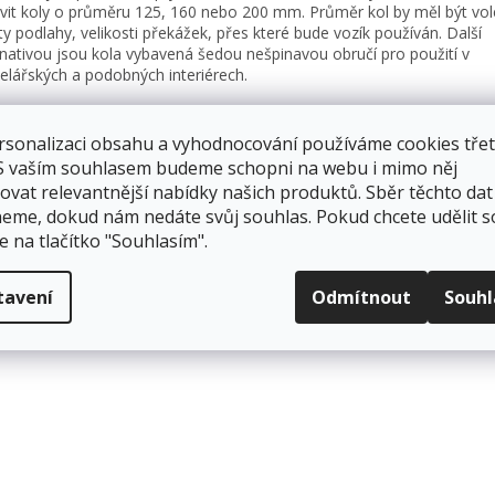
vit koly o průměru 125, 160 nebo 200 mm. Průměr kol by měl být vol
ity podlahy, velikosti překážek, přes které bude vozík používán. Další
rnativou jsou kola vybavená šedou nešpinavou obručí pro použití v
elářských a podobných interiérech.
řání lze rámy a madla vozíku opatřit jiným barevným odstínem dle b
nice RAL
rsonalizaci obsahu a vyhodnocování používáme cookies třet
 S vaším souhlasem budeme schopni na webu i mimo něj
ovat relevantnější nabídky našich produktů. Sběr těchto dat
eme, dokud nám nedáte svůj souhlas. Pokud chcete udělit s
e na tlačítko "Souhlasím".
tavení
Odmítnout
Souh