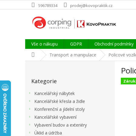
Přejít
596789334
prodej@kovopraktik.cz
na
obsah
Vše o nákupu
GDPR
Obchodní podmínky
Domů
Transport a manipulace
Policové vozí
P
Poli
o
Přeskočit
s
Kategorie
kategorie
Záruka
t
r
Kancelářský nábytek
a
Kancelářské křesla a židle
n
Konferenční a jídelní stoly
n
í
Kancelářské vybavení
p
Vybavení budov a exteriéry
a
Úklid a údržba