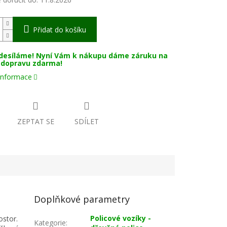
Přidat do košíku
desíláme! Nyní Vám k nákupu dáme záruku na
a dopravu zdarma!
 informace
ZEPTAT SE
SDÍLET
Doplňkové parametry
Policové vozíky -
ostor.
Kategorie
: