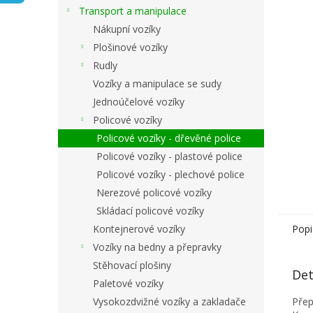
n
Transport a manipulace
e
Nákupní vozíky
l
Plošinové vozíky
Rudly
Vozíky a manipulace se sudy
Jednoúčelové vozíky
Policové vozíky
Policové vozíky - dřevěné police
Policové vozíky - plastové police
Policové vozíky - plechové police
Nerezové policové vozíky
Skládací policové vozíky
Kontejnerové vozíky
Popi
Vozíky na bedny a přepravky
Stěhovací plošiny
Det
Paletové vozíky
Vysokozdvižné vozíky a zakladače
Přep