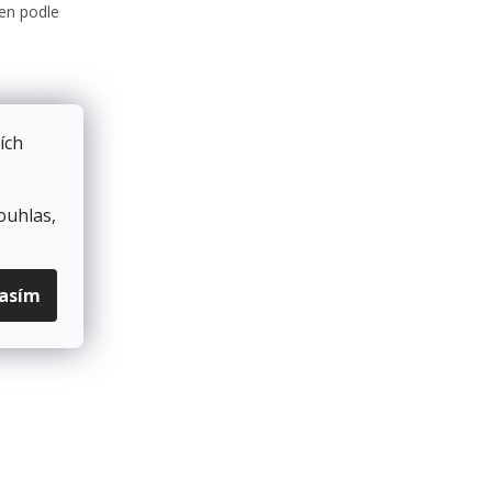
en podle
arevné
ích
ouhlas,
lasím