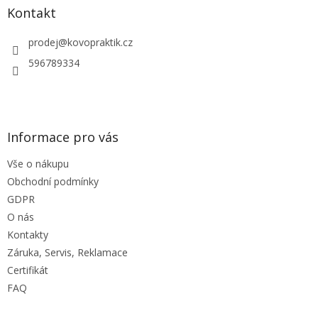
a
Kontakt
t
í
prodej
@
kovopraktik.cz
596789334
Informace pro vás
Vše o nákupu
Obchodní podmínky
GDPR
O nás
Kontakty
Záruka, Servis, Reklamace
Certifikát
FAQ