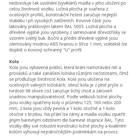
nedovoluje tak uvolnění (vyviklání) madla v jeho uložení po
celou životnost vozíku. Ložná plocha je svařena z
ocelových profilů, konstrukční řešení zaručuje nejlepší
stabilitu i při vysokých zatíženích. Kovové části jsou
lakovány práškovým lakem RAL 5005. Ložná plocha a
dřevěné výplně jsou vyrobeny z laminované dřevotřísky se
vzorem světlý buk. Boční a přední dřevěné výplně jsou
olemovány modrou ABS hranou o šířce 1 mm, volitelně lze
doplnit o kovový ochranný "U" profil.
Kola
Kola jsou vybavená poklicí, která brání namotávání nití a
provázků a také zanášení ložiska různými nečistotami, čímž
se prodlužuje životnost kola. Kola jsou uložena na
ocelových valivých ložiskách, obruč kola je z plné pryže o
tvrdosti 98 shore což zaručuje tichý chod a zároveň
snadnou manipulovatelnost. Podle velikosti ložné plochy
jsou vozíky opatřeny koly o průměru 125, 160 nebo 200
mm, 2 kola jsou vždy pevná a 1 kolo otočné a 1 kolo
otočné s brzdou. Na přání lze rámy a madla vozíku opatřit
jiným barevným odstínem dle barevné stupnice RAL. Tyto
vozíky díky své robustní konstrukci ložné plochy a kvalitním
kolům vyhovují nejnáročnějším podmínkám na provoz.