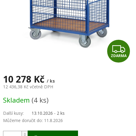
Z
ZDARMA
D
A
10 278 Kč
/ ks
R
12 436,38 Kč včetně DPH
Měrná
M
Skladem
(4 ks)
cena:
A
Další kusy
:
13.10.2026 - 2 ks
Můžeme doručit do:
11.8.2026