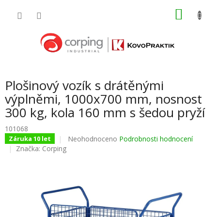
Přejít
NÁKU
na
obsah
KOŠÍK
Plošinový vozík s drátěnými
výplněmi, 1000x700 mm, nosnost
300 kg, kola 160 mm s šedou pryží
101068
Průměrné
Neohodnoceno
Podrobnosti hodnocení
Záruka 10 let
hodnocení
Značka:
Corping
produktu
je
0,0
z
5
hvězdiček.