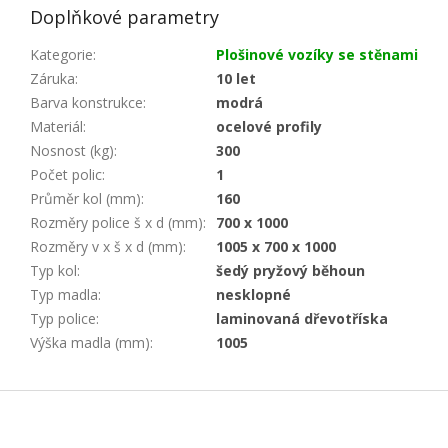
Doplňkové parametry
Kategorie
:
Plošinové vozíky se stěnami
Záruka
:
10 let
Barva konstrukce
:
modrá
Materiál
:
ocelové profily
Nosnost (kg)
:
300
Počet polic
:
1
Průměr kol (mm)
:
160
Rozměry police š x d (mm)
:
700 x 1000
Rozměry v x š x d (mm)
:
1005 x 700 x 1000
Typ kol
:
šedý pryžový běhoun
Typ madla
:
nesklopné
Typ police
:
laminovaná dřevotříska
Výška madla (mm)
:
1005
Z
á
p