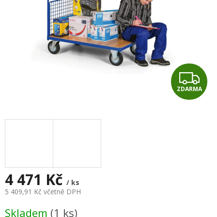
Z
ZDARMA
D
A
R
M
A
4 471 Kč
/ ks
5 409,91 Kč včetně DPH
Měrná
Skladem
(1 ks)
cena: