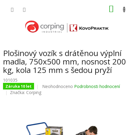
Přejít
NÁKU
na
obsah
KOŠÍK
Plošinový vozík s drátěnou výplní
madla, 750x500 mm, nosnost 200
kg, kola 125 mm s šedou pryží
101035
Průměrné
Neohodnoceno
Podrobnosti hodnocení
Záruka 10 let
hodnocení
Značka:
Corping
produktu
je
0,0
z
5
hvězdiček.