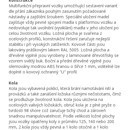
Konstrukce
Multifunkční přepravní vozíky umožňující sestavení variant
dle přání zákazníka pouhým zasunutím požadované
nástavby a zajištění šroubem. Speciální uložení madel
zajišťuje vždy pevné spojení madla s platformou vozíku a
nedovoluje tak uvolnění (vyviklání) madla v jeho uložení po
celou životnost vozíku. Ložná plocha je svařena z
ocelových profilů, konstrukční řešení zaručuje nejlepší
stabilitu i při vysokých zatíženích. Kovové části jsou
lakovány práškovým lakem RAL 5005. Ložná plocha a
dřevěné výplně jsou vyrobeny z laminované dřevotřísky se
vzorem světlý buk. Boční a přední dřevěné výplně jsou
olemovány modrou ABS hranou o šířce 1 mm, volitelně lze
doplnit o kovový ochranný "U" profil.
Kola
Kola jsou vybavená poklicí, která brání namotávání nití a
provázků a také zanášení ložiska různými nečistotami, čímž
se prodlužuje životnost kola. Kola jsou uložena na
ocelových valivých ložiskách, obruč kola je z plné pryže o
tvrdosti 98 shore což zaručuje tichý chod a zároveň
snadnou manipulovatelnost. Podle velikosti ložné plochy
jsou vozíky opatřeny koly o průměru 125, 160 nebo 200
mm, 2 kola jsou vždy pevná a 1 kolo otočné a 1 kolo