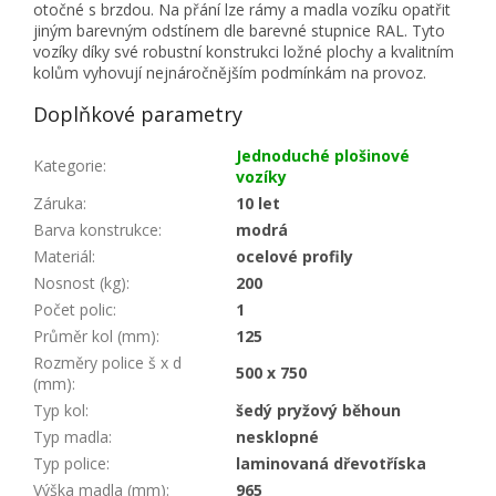
otočné s brzdou. Na přání lze rámy a madla vozíku opatřit
jiným barevným odstínem dle barevné stupnice RAL. Tyto
vozíky díky své robustní konstrukci ložné plochy a kvalitním
kolům vyhovují nejnáročnějším podmínkám na provoz.
Doplňkové parametry
Jednoduché plošinové
Kategorie
:
vozíky
Záruka
:
10 let
Barva konstrukce
:
modrá
Materiál
:
ocelové profily
Nosnost (kg)
:
200
Počet polic
:
1
Průměr kol (mm)
:
125
Rozměry police š x d
500 x 750
(mm)
:
Typ kol
:
šedý pryžový běhoun
Typ madla
:
nesklopné
Typ police
:
laminovaná dřevotříska
Výška madla (mm)
:
965