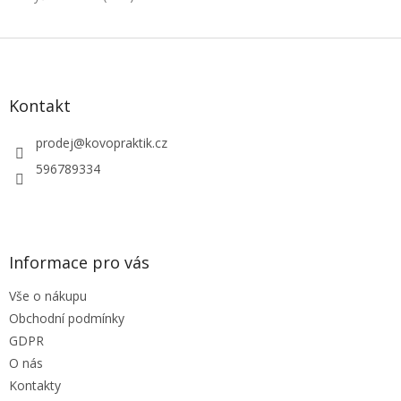
Z
á
p
a
Kontakt
t
í
prodej
@
kovopraktik.cz
596789334
Informace pro vás
Vše o nákupu
Obchodní podmínky
GDPR
O nás
Kontakty