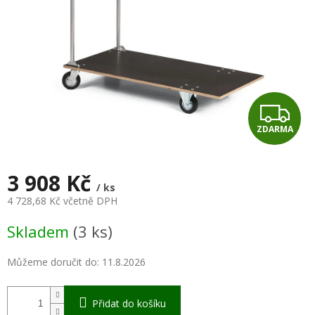
Z
ZDARMA
D
A
3 908 Kč
/ ks
R
4 728,68 Kč včetně DPH
Měrná
M
Skladem
(3 ks)
cena:
A
Můžeme doručit do:
11.8.2026
Přidat do košíku