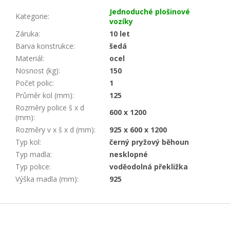
Jednoduché plošinové
Kategorie
:
vozíky
Záruka
:
10 let
Barva konstrukce
:
šedá
Materiál
:
ocel
Nosnost (kg)
:
150
Počet polic
:
1
Průměr kol (mm)
:
125
Rozměry police š x d
600 x 1200
(mm)
:
Rozměry v x š x d (mm)
:
925 x 600 x 1200
Typ kol
:
černý pryžový běhoun
Typ madla
:
nesklopné
Typ police
:
voděodolná překližka
Výška madla (mm)
:
925
Z
á