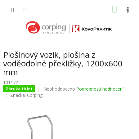
Přejít
NÁKU
na
obsah
KOŠÍK
Plošinový vozík, plošina z
voděodolné překližky, 1200x600
mm
101172
Průměrné
Neohodnoceno
Podrobnosti hodnocení
Záruka 10 let
hodnocení
Značka:
Corping
produktu
je
0,0
z
5
hvězdiček.