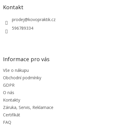
p
a
Kontakt
t
í
prodej
@
kovopraktik.cz
596789334
Informace pro vás
Vše o nákupu
Obchodní podmínky
GDPR
O nás
Kontakty
Záruka, Servis, Reklamace
Certifikát
FAQ