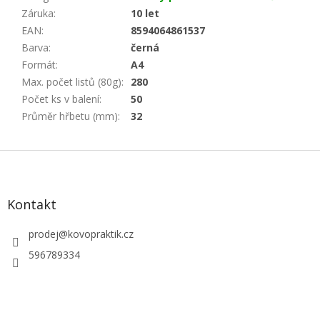
Záruka
:
10 let
EAN
:
8594064861537
Barva
:
černá
Formát
:
A4
Max. počet listů (80g)
:
280
Počet ks v balení
:
50
Průměr hřbetu (mm)
:
32
Z
á
p
a
Kontakt
t
í
prodej
@
kovopraktik.cz
596789334