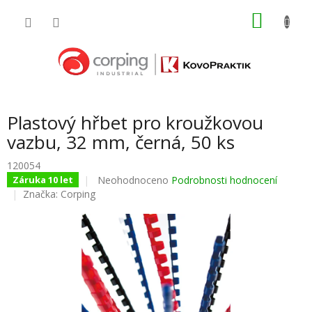
Přejít
NÁKU
na
obsah
KOŠÍK
Plastový hřbet pro kroužkovou
vazbu, 32 mm, černá, 50 ks
120054
Průměrné
Neohodnoceno
Podrobnosti hodnocení
Záruka 10 let
hodnocení
Značka:
Corping
produktu
je
0,0
z
5
hvězdiček.