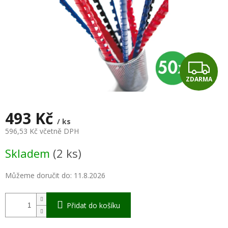
Z
ZDARMA
D
A
493 Kč
/ ks
R
596,53 Kč včetně DPH
Měrná
M
Skladem
(2 ks)
cena:
A
Můžeme doručit do:
11.8.2026
Přidat do košíku