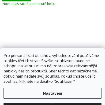
Nová registrace
Zapomenuté heslo
Pro personalizaci obsahu a vyhodnocování používáme
cookies třetích stran. S vaším souhlasem budeme
schopni na webu i mimo něj zobrazovat relevantnější
nabídky našich produktů. Sběr těchto dat nezačneme,
dokud nám nedáte svůj souhlas. Pokud chcete udělit
souhlas, klikněte na tlačítko "Souhlasím".
Vytvořil Shoptet
Nastavení
Copyright 2026
Corping.cz
. Všechna práva vyhrazena.
Upravit