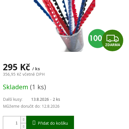
Z
ZDARMA
D
A
295 Kč
/ ks
R
356,95 Kč včetně DPH
Měrná
M
Skladem
(1 ks)
cena:
A
Další kusy
:
13.8.2026 - 2 ks
Můžeme doručit do:
12.8.2026
Přidat do košíku