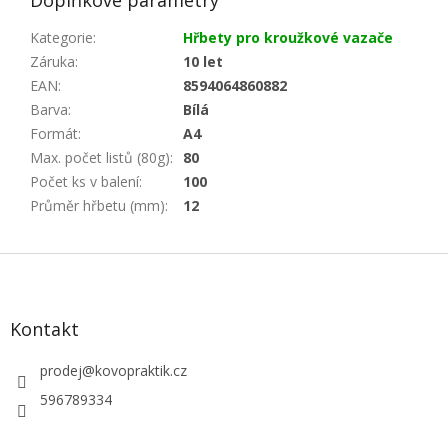
Doplňkové parametry
Kategorie
:
Hřbety pro kroužkové vazače
Záruka
:
10 let
EAN
:
8594064860882
Barva
:
Bílá
Formát
:
A4
Max. počet listů (80g)
:
80
Počet ks v balení
:
100
Průměr hřbetu (mm)
:
12
Z
á
p
a
Kontakt
t
í
prodej
@
kovopraktik.cz
596789334