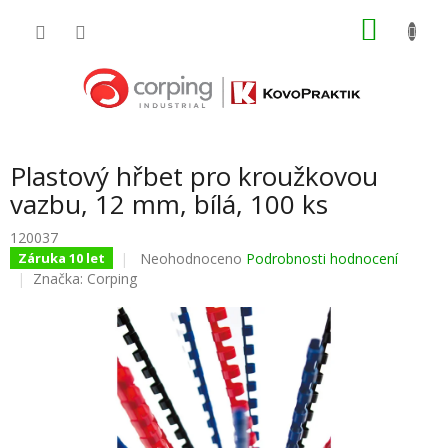
Přejít
NÁKU
na
obsah
KOŠÍK
Plastový hřbet pro kroužkovou
vazbu, 12 mm, bílá, 100 ks
120037
Průměrné
Neohodnoceno
Podrobnosti hodnocení
Záruka 10 let
hodnocení
Značka:
Corping
produktu
je
0,0
z
5
hvězdiček.