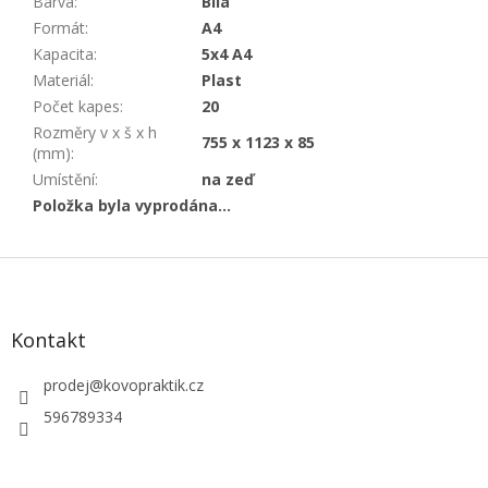
Barva
:
Bílá
Formát
:
A4
Kapacita
:
5x4 A4
Materiál
:
Plast
Počet kapes
:
20
Rozměry v x š x h
755 x 1123 x 85
(mm)
:
Umístění
:
na zeď
Položka byla vyprodána…
Z
á
p
a
Kontakt
t
í
prodej
@
kovopraktik.cz
596789334