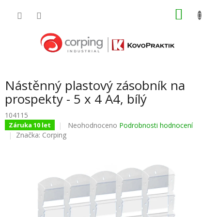
Přejít
NÁKU
na
obsah
KOŠÍK
Nástěnný plastový zásobník na
prospekty - 5 x 4 A4, bílý
104115
Průměrné
Neohodnoceno
Podrobnosti hodnocení
Záruka 10 let
hodnocení
Značka:
Corping
produktu
je
0,0
z
5
hvězdiček.