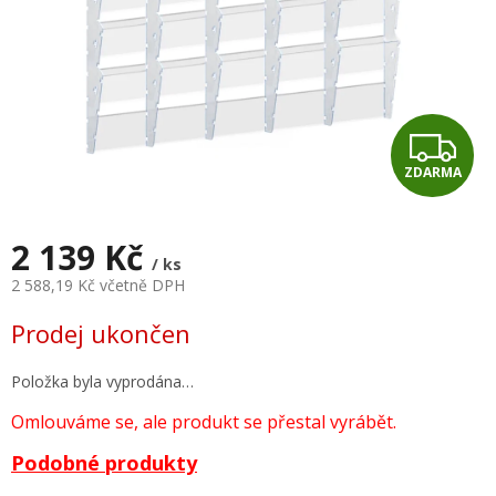
Z
ZDARMA
D
A
2 139 Kč
/ ks
R
2 588,19 Kč včetně DPH
Měrná
M
Prodej ukončen
cena:
A
Položka byla vyprodána…
Omlouváme se, ale produkt se přestal vyrábět.
Podobné produkty