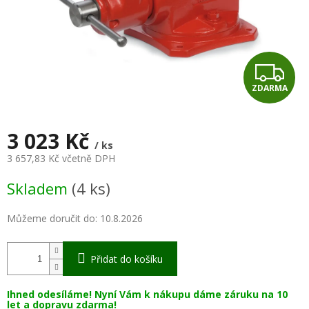
Z
ZDARMA
D
A
3 023 Kč
/ ks
R
3 657,83 Kč včetně DPH
Měrná
M
Skladem
(4 ks)
cena:
A
Můžeme doručit do:
10.8.2026
Přidat do košíku
Ihned odesíláme! Nyní Vám k nákupu dáme záruku na 10
let a dopravu zdarma!