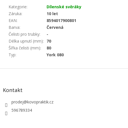
Kategorie
:
Dílenské svěráky
Záruka
:
10 let
EAN
:
8594017900801
Barva
:
Červená
Čelisti pro trubky
:
-
Délka upnutí (mm)
:
70
Šířka čelisti (mm)
:
80
Typ
:
York 080
Z
á
p
a
Kontakt
t
í
prodej
@
kovopraktik.cz
596789334