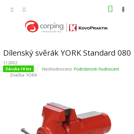
Přejít
NÁKU
na
obsah
KOŠÍK
Dílenský svěrák YORK Standard 080
112002
Průměrné
Neohodnoceno
Podrobnosti hodnocení
Záruka 10 let
hodnocení
Značka:
YORK
produktu
je
0,0
z
5
hvězdiček.